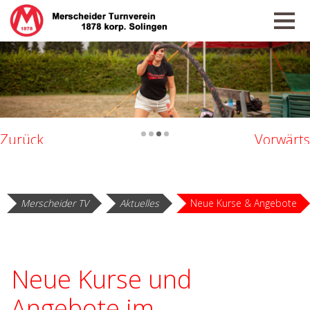
•
•
•
•
Zurück
Vorwärts
Merscheider TV
Aktuelles
Neue Kurse & Angebote
Neue Kurse und
Angebote im