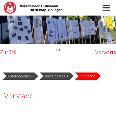
•
•
Zurück
Vorwärts
Merscheider TV
Infos zum MTV
Vorstand
Vorstand