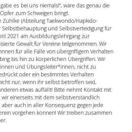
äbe es bei uns niemals!“, wäre das genau die
d Opfer zum Schweigen bringt.
te Zühlke (Abteilung Taekwondo/Hapkido-
r Selbstbehauptung und Selbstverteidigung für
pril 2021 am Ausbildungslehrgang zur
isierte Gewalt für Vereine teilgenommen. Wir
nnen für alle Fälle von übergriffigem Verhalten
ng bis hin zu körperlichen Übergriffen. Wir
r*innen und Übungsleiter*innen, nicht zu
edrückt oder ein bestimmtes Verhalten
cht nur, wenn ihr selbst betroffen seid,
deren etwas auffällt! Bitte nehmt Kontakt mit
 wir einerseits mit dem selbstverständlich
, aber auch in aller Konsequenz gegen jede
erein vorgehen können! Wir treiben zusammen
er.