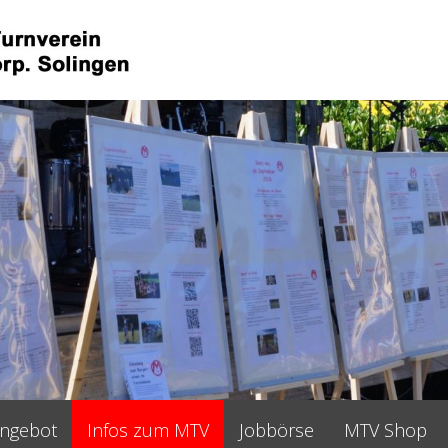
angebot
Infos zum MTV
Jobbörse
MTV Shop
•
•