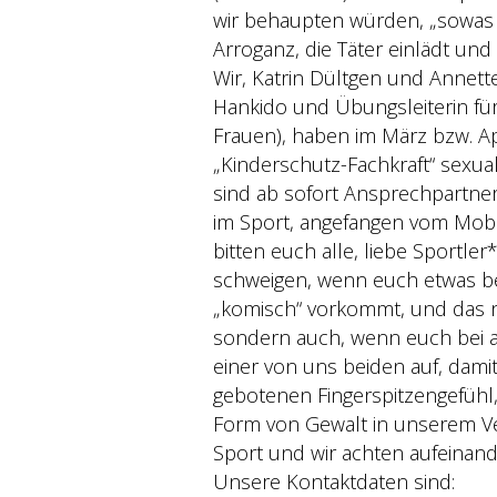
wir behaupten würden, „sowas g
Arroganz, die Täter einlädt un
Wir, Katrin Dültgen und Annet
Hankido und Übungsleiterin fü
Frauen), haben im März bzw. A
„Kinderschutz-Fachkraft“ sexual
sind ab sofort Ansprechpartneri
im Sport, angefangen vom Mobbi
bitten euch alle, liebe Sportle
schweigen, wenn euch etwas b
„komisch“ vorkommt, und das ni
sondern auch, wenn euch bei an
einer von uns beiden auf, damit
gebotenen Fingerspitzengefühl
Form von Gewalt in unserem V
Sport und wir achten aufeinand
Unsere Kontaktdaten sind: